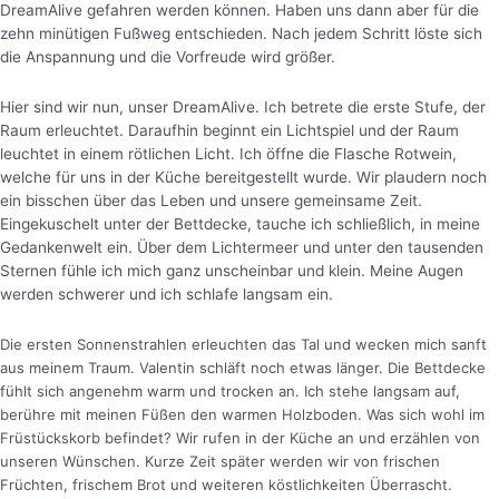
DreamAlive gefahren werden können. Haben uns dann aber für die
zehn minütigen Fußweg entschieden. Nach jedem Schritt löste sich
die Anspannung und die Vorfreude wird größer.
Hier sind wir nun, unser DreamAlive. Ich betrete die erste Stufe, der
Raum erleuchtet. Daraufhin beginnt ein Lichtspiel und der Raum
leuchtet in einem rötlichen Licht.
Ich öffne die Flasche Rotwein,
welche für uns in der Küche bereitgestellt wurde. Wir plaudern noch
ein bisschen über das Leben und unsere gemeinsame Zeit.
Eingekuschelt unter der Bettdecke, tauche ich schließlich, in meine
Gedankenwelt ein. Über dem Lichtermeer und unter den tausenden
Sternen fühle ich mich ganz unscheinbar und klein. Meine Augen
werden schwerer und ich schlafe langsam ein.
Die ersten Sonnenstrahlen erleuchten das Tal und wecken mich sanft
aus meinem Traum. Valentin schläft noch etwas länger. Die Bettdecke
fühlt sich angenehm warm und trocken an. Ich stehe langsam auf,
berühre mit meinen Füßen den warmen Holzboden. Was sich wohl im
Früstückskorb befindet? Wir rufen in der Küche an und erzählen von
unseren Wünschen. Kurze Zeit später werden wir von frischen
Früchten, frischem Brot und weiteren köstlichkeiten Überrascht.