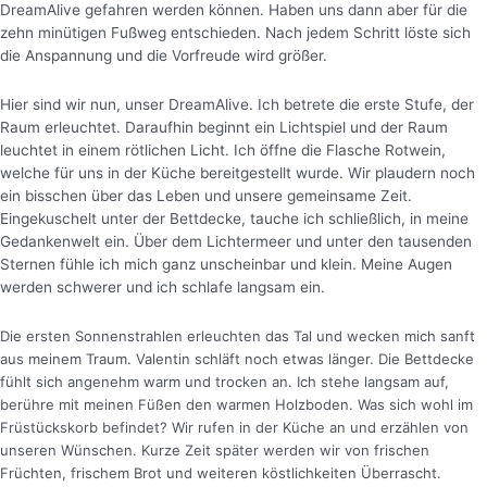
DreamAlive gefahren werden können. Haben uns dann aber für die
zehn minütigen Fußweg entschieden. Nach jedem Schritt löste sich
die Anspannung und die Vorfreude wird größer.
Hier sind wir nun, unser DreamAlive. Ich betrete die erste Stufe, der
Raum erleuchtet. Daraufhin beginnt ein Lichtspiel und der Raum
leuchtet in einem rötlichen Licht.
Ich öffne die Flasche Rotwein,
welche für uns in der Küche bereitgestellt wurde. Wir plaudern noch
ein bisschen über das Leben und unsere gemeinsame Zeit.
Eingekuschelt unter der Bettdecke, tauche ich schließlich, in meine
Gedankenwelt ein. Über dem Lichtermeer und unter den tausenden
Sternen fühle ich mich ganz unscheinbar und klein. Meine Augen
werden schwerer und ich schlafe langsam ein.
Die ersten Sonnenstrahlen erleuchten das Tal und wecken mich sanft
aus meinem Traum. Valentin schläft noch etwas länger. Die Bettdecke
fühlt sich angenehm warm und trocken an. Ich stehe langsam auf,
berühre mit meinen Füßen den warmen Holzboden. Was sich wohl im
Früstückskorb befindet? Wir rufen in der Küche an und erzählen von
unseren Wünschen. Kurze Zeit später werden wir von frischen
Früchten, frischem Brot und weiteren köstlichkeiten Überrascht.