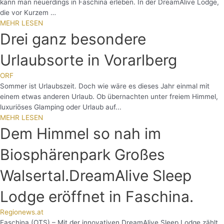
kann man neuerdings in Faschina erleben. In der DreamAlive Lodge,
die vor Kurzem …
MEHR LESEN
Drei ganz besondere
Urlaubsorte in Vorarlberg
ORF
Sommer ist Urlaubszeit. Doch wie wäre es dieses Jahr einmal mit
einem etwas anderen Urlaub. Ob übernachten unter freiem Himmel,
luxuriöses Glamping oder Urlaub auf...
MEHR LESEN
Dem Himmel so nah im
Biosphärenpark Großes
Walsertal.DreamAlive Sleep
Lodge eröffnet in Faschina.
Regionews.at
Faschina (OTS) – Mit der innovativen DreamAlive Sleep Lodge zählt