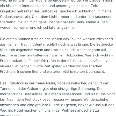
welche für uns in der Küche bereitgestellt wurde. Wir plaudern noch
ein bisschen über das Leben und unsere gemeinsame Zeit.
Eingekuschelt unter der Bettdecke, tauche ich schließlich, in meine
Gedankenwelt ein. Über dem Lichtermeer und unter den tausenden
Sternen fühle ich mich ganz unscheinbar und klein. Meine Augen
werden schwerer und ich schlafe langsam ein.
Die ersten Sonnenstrahlen erleuchten das Tal und wecken mich sanft
aus meinem Traum. Valentin schläft noch etwas länger. Die Bettdecke
fühlt sich angenehm warm und trocken an. Ich stehe langsam auf,
berühre mit meinen Füßen den warmen Holzboden. Was sich wohl im
Früstückskorb befindet? Wir rufen in der Küche an und erzählen von
unseren Wünschen. Kurze Zeit später werden wir von frischen
Früchten, frischem Brot und weiteren köstlichkeiten Überrascht.
Das Frühstück in der freien Natur, Vogelgezwitscher, der Duft der
Tannen und der Gräser ergibt eine einzigartige Stimmung. Die
morgendliche Bergkulisse ist einfach sensationell, und lässt uns nicht
los. Nach dem Frühstück beschliessen wir unsere Wanderschuhe
anzuziehen und eine größere Runde zu gehen, bevor wir uns auf den
Weg ins Hotel machen um uns in der Wellnesslandschaft zu
entspannen.