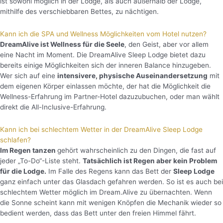
ist sowohl möglich in der Lodge, als auch außerhalb der Lodge,
mithilfe des verschiebbaren Bettes, zu nächtigen.
Kann ich die SPA und Wellness Möglichkeiten vom Hotel nutzen?
DreamAlive ist Wellness für die Seele
, den Geist, aber vor allem
eine Nacht im Moment. Die DreamAlive Sleep Lodge bietet dazu
bereits einige Möglichkeiten sich der inneren Balance hinzugeben.
Wer sich auf eine
intensivere, physische Auseinandersetzung
mit
dem eigenen Körper einlassen möchte, der hat die Möglichkeit die
Wellness-Erfahrung im Partner-Hotel dazuzubuchen, oder man wählt
direkt die All-Inclusive-Erfahrung.
Kann ich bei schlechtem Wetter in der DreamAlive Sleep Lodge
schlafen?
I
m Regen tanzen
gehört wahrscheinlich zu den Dingen, die fast auf
jeder „To-Do“-Liste steht.
Tatsächlich ist Regen aber kein Problem
für die Lodge.
Im Falle des Regens kann das Bett der
Sleep Lodge
ganz einfach unter das Glasdach gefahren werden. So ist es auch bei
schlechtem Wetter möglich im Dream.Alive zu übernachten. Wenn
die Sonne scheint kann mit wenigen Knöpfen die Mechanik wieder so
bedient werden, dass das Bett unter den freien Himmel fährt.