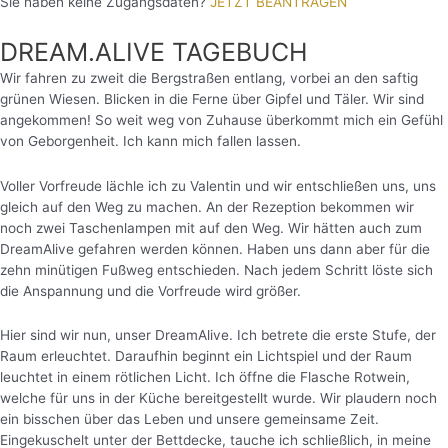
Sie haben keine Zugangsdaten?
JETZT BEANTRAGEN
DREAM.ALIVE TAGEBUCH
Wir fahren zu zweit die Bergstraßen entlang, vorbei an den saftig
grünen Wiesen. Blicken in die Ferne über Gipfel und Täler. Wir sind
angekommen! So weit weg von Zuhause überkommt mich ein Gefühl
von Geborgenheit. Ich kann mich fallen lassen.
Voller Vorfreude lächle ich zu Valentin und wir entschließen uns, uns
gleich auf den Weg zu machen. An der Rezeption bekommen wir
noch zwei Taschenlampen mit auf den Weg. Wir hätten auch zum
DreamAlive gefahren werden können. Haben uns dann aber für die
zehn minütigen Fußweg entschieden. Nach jedem Schritt löste sich
die Anspannung und die Vorfreude wird größer.
Hier sind wir nun, unser DreamAlive. Ich betrete die erste Stufe, der
Raum erleuchtet. Daraufhin beginnt ein Lichtspiel und der Raum
leuchtet in einem rötlichen Licht.
Ich öffne die Flasche Rotwein,
welche für uns in der Küche bereitgestellt wurde. Wir plaudern noch
ein bisschen über das Leben und unsere gemeinsame Zeit.
Eingekuschelt unter der Bettdecke, tauche ich schließlich, in meine