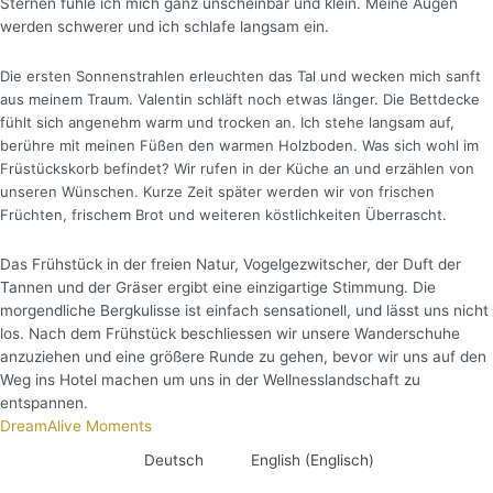
Sternen fühle ich mich ganz unscheinbar und klein. Meine Augen
werden schwerer und ich schlafe langsam ein.
Die ersten Sonnenstrahlen erleuchten das Tal und wecken mich sanft
aus meinem Traum. Valentin schläft noch etwas länger. Die Bettdecke
fühlt sich angenehm warm und trocken an. Ich stehe langsam auf,
berühre mit meinen Füßen den warmen Holzboden. Was sich wohl im
Früstückskorb befindet? Wir rufen in der Küche an und erzählen von
unseren Wünschen. Kurze Zeit später werden wir von frischen
Früchten, frischem Brot und weiteren köstlichkeiten Überrascht.
Das Frühstück in der freien Natur, Vogelgezwitscher, der Duft der
Tannen und der Gräser ergibt eine einzigartige Stimmung. Die
morgendliche Bergkulisse ist einfach sensationell, und lässt uns nicht
los. Nach dem Frühstück beschliessen wir unsere Wanderschuhe
anzuziehen und eine größere Runde zu gehen, bevor wir uns auf den
Weg ins Hotel machen um uns in der Wellnesslandschaft zu
entspannen.
DreamAlive Moments
Deutsch
English
(
Englisch
)