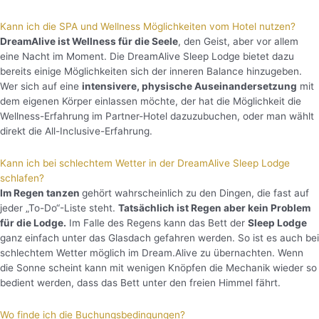
Kann ich die SPA und Wellness Möglichkeiten vom Hotel nutzen?
DreamAlive ist Wellness für die Seele
, den Geist, aber vor allem
eine Nacht im Moment. Die DreamAlive Sleep Lodge bietet dazu
bereits einige Möglichkeiten sich der inneren Balance hinzugeben.
Wer sich auf eine
intensivere, physische Auseinandersetzung
mit
dem eigenen Körper einlassen möchte, der hat die Möglichkeit die
Wellness-Erfahrung im Partner-Hotel dazuzubuchen, oder man wählt
direkt die All-Inclusive-Erfahrung.
Kann ich bei schlechtem Wetter in der DreamAlive Sleep Lodge
schlafen?
I
m Regen tanzen
gehört wahrscheinlich zu den Dingen, die fast auf
jeder „To-Do“-Liste steht.
Tatsächlich ist Regen aber kein Problem
für die Lodge.
Im Falle des Regens kann das Bett der
Sleep Lodge
ganz einfach unter das Glasdach gefahren werden. So ist es auch bei
schlechtem Wetter möglich im Dream.Alive zu übernachten. Wenn
die Sonne scheint kann mit wenigen Knöpfen die Mechanik wieder so
bedient werden, dass das Bett unter den freien Himmel fährt.
Wo finde ich die Buchungsbedingungen?