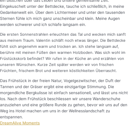
ein bisschen über das Leben und unsere gemeinsame Zeit.
Eingekuschelt unter der Bettdecke, tauche ich schließlich, in meine
Gedankenwelt ein. Über dem Lichtermeer und unter den tausenden
Sternen fühle ich mich ganz unscheinbar und klein. Meine Augen
werden schwerer und ich schlafe langsam ein.
Die ersten Sonnenstrahlen erleuchten das Tal und wecken mich sanft
aus meinem Traum. Valentin schläft noch etwas länger. Die Bettdecke
fühlt sich angenehm warm und trocken an. Ich stehe langsam auf,
berühre mit meinen Füßen den warmen Holzboden. Was sich wohl im
Früstückskorb befindet? Wir rufen in der Küche an und erzählen von
unseren Wünschen. Kurze Zeit später werden wir von frischen
Früchten, frischem Brot und weiteren köstlichkeiten Überrascht.
Das Frühstück in der freien Natur, Vogelgezwitscher, der Duft der
Tannen und der Gräser ergibt eine einzigartige Stimmung. Die
morgendliche Bergkulisse ist einfach sensationell, und lässt uns nicht
los. Nach dem Frühstück beschliessen wir unsere Wanderschuhe
anzuziehen und eine größere Runde zu gehen, bevor wir uns auf den
Weg ins Hotel machen um uns in der Wellnesslandschaft zu
entspannen.
DreamAlive Moments