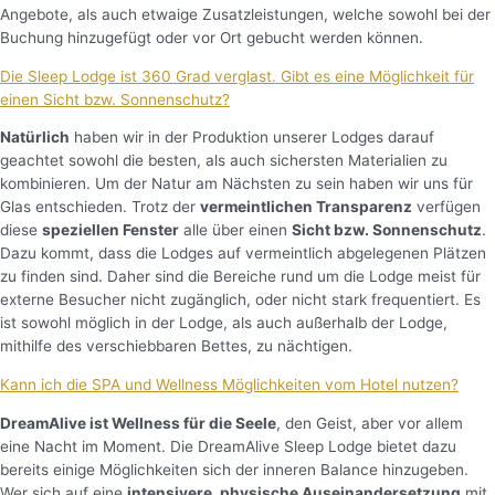
Angebote, als auch etwaige Zusatzleistungen, welche sowohl bei der
Buchung hinzugefügt oder vor Ort gebucht werden können.
Die Sleep Lodge ist 360 Grad verglast. Gibt es eine Möglichkeit für
einen Sicht bzw. Sonnenschutz?
Natürlich
haben wir in der Produktion unserer Lodges darauf
geachtet sowohl die besten, als auch sichersten Materialien zu
kombinieren. Um der Natur am Nächsten zu sein haben wir uns für
Glas entschieden. Trotz der
vermeintlichen Transparenz
verfügen
diese
speziellen Fenster
alle über einen
Sicht bzw. Sonnenschutz
.
Dazu kommt, dass die Lodges auf vermeintlich abgelegenen Plätzen
zu finden sind. Daher sind die Bereiche rund um die Lodge meist für
externe Besucher nicht zugänglich, oder nicht stark frequentiert. Es
ist sowohl möglich in der Lodge, als auch außerhalb der Lodge,
mithilfe des verschiebbaren Bettes, zu nächtigen.
Kann ich die SPA und Wellness Möglichkeiten vom Hotel nutzen?
DreamAlive ist Wellness für die Seele
, den Geist, aber vor allem
eine Nacht im Moment. Die DreamAlive Sleep Lodge bietet dazu
bereits einige Möglichkeiten sich der inneren Balance hinzugeben.
Wer sich auf eine
intensivere, physische Auseinandersetzung
mit