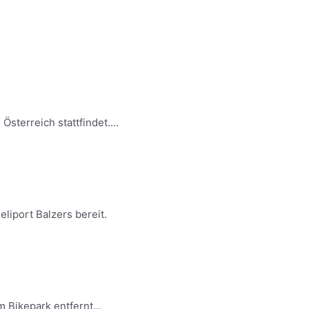
sterreich stattfindet....
liport Balzers bereit.
 Bikepark entfernt...