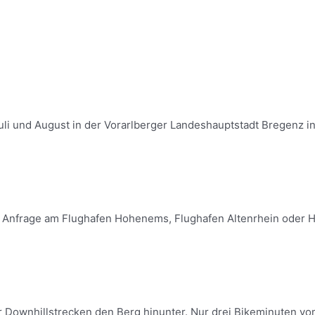
uli und August in der Vorarlberger Landeshauptstadt Bregenz in Ö
uf Anfrage am Flughafen Hohenems, Flughafen Altenrhein oder He
r Downhillstrecken den Berg hinunter. Nur drei Bikeminuten vom