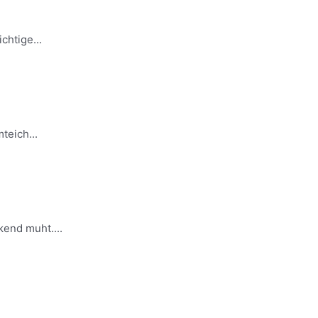
chtige...
teich...
end muht....