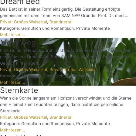
Dream Bed
Das Bett ist in seiner Form einzigartig. Die Gestaltung erfolgte
gemeinsam mit dem Team von SAMINA® Gründer Prof. Dr. med....
Privat: Großes Walsertal
,
Brandnertal
Kategorie:
Gemütlich und Romantisch
,
Private Momente
Mehr lesen...
Mein Weg
Falls Du dein Gepäck vorab noch aussortieren möchtest stellen wir
gerne unsere DreamAlive Rucksäcke zur Verfügung. Dein restliches
Gepäck hinterlegen...
Privat: Großes Walsertal
,
Privat: Großes Walsertal
Kategorie:
Abenteuer
,
Gemütlich und Romantisch
Mehr lesen...
Sternkarte
Wenn die Sonne langsam am Horizont verschwindet und die Sterne
den Himmel zum Leuchten bringen, dann bietet die persönliche
Sternkarte...
Privat: Großes Walsertal
,
Brandnertal
Kategorie:
Gemütlich und Romantisch
,
Private Momente
Mehr lesen...