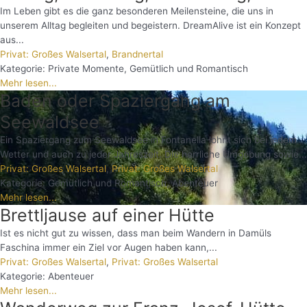
Im Leben gibt es die ganz besonderen Meilensteine, die uns in
unserem Alltag begleiten und begeistern. DreamAlive ist ein Konzept
aus...
Privat: Großes Walsertal
,
Brandnertal
Kategorie:
Private Momente
,
Gemütlich und Romantisch
Mehr lesen...
Baden oder Spaziergang am
Seewaldsee
Ein Spaziergang zum Seewaldsee in Fontanella lohnt sich bei jedem
Wetter und auch zu jeder Jahreszeit. Die herrliche Umgebung sowie...
Privat: Großes Walsertal
,
Privat: Großes Walsertal
Kategorie:
Gemütlich und Romantisch
,
Abenteuer
Mehr lesen...
Brettljause auf einer Hütte
Ist es nicht gut zu wissen, dass man beim Wandern in Damüls
Faschina immer ein Ziel vor Augen haben kann,...
Privat: Großes Walsertal
,
Privat: Großes Walsertal
Kategorie:
Abenteuer
Mehr lesen...