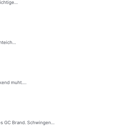
chtige...
teich...
end muht....
es GC Brand. Schwingen...