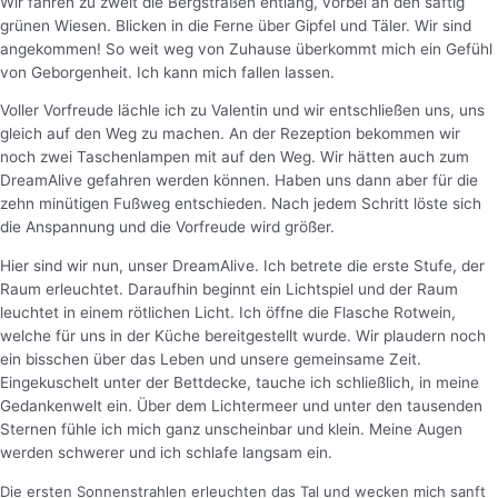
Wir fahren zu zweit die Bergstraßen entlang, vorbei an den saftig
grünen Wiesen. Blicken in die Ferne über Gipfel und Täler. Wir sind
angekommen! So weit weg von Zuhause überkommt mich ein Gefühl
von Geborgenheit. Ich kann mich fallen lassen.
Voller Vorfreude lächle ich zu Valentin und wir entschließen uns, uns
gleich auf den Weg zu machen. An der Rezeption bekommen wir
noch zwei Taschenlampen mit auf den Weg. Wir hätten auch zum
DreamAlive gefahren werden können. Haben uns dann aber für die
zehn minütigen Fußweg entschieden. Nach jedem Schritt löste sich
die Anspannung und die Vorfreude wird größer.
Hier sind wir nun, unser DreamAlive. Ich betrete die erste Stufe, der
Raum erleuchtet. Daraufhin beginnt ein Lichtspiel und der Raum
leuchtet in einem rötlichen Licht.
Ich öffne die Flasche Rotwein,
welche für uns in der Küche bereitgestellt wurde. Wir plaudern noch
ein bisschen über das Leben und unsere gemeinsame Zeit.
Eingekuschelt unter der Bettdecke, tauche ich schließlich, in meine
Gedankenwelt ein. Über dem Lichtermeer und unter den tausenden
Sternen fühle ich mich ganz unscheinbar und klein. Meine Augen
werden schwerer und ich schlafe langsam ein.
Die ersten Sonnenstrahlen erleuchten das Tal und wecken mich sanft