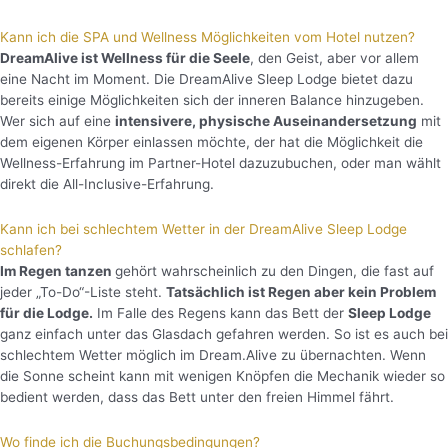
Kann ich die SPA und Wellness Möglichkeiten vom Hotel nutzen?
DreamAlive ist Wellness für die Seele
, den Geist, aber vor allem
eine Nacht im Moment. Die DreamAlive Sleep Lodge bietet dazu
bereits einige Möglichkeiten sich der inneren Balance hinzugeben.
Wer sich auf eine
intensivere, physische Auseinandersetzung
mit
dem eigenen Körper einlassen möchte, der hat die Möglichkeit die
Wellness-Erfahrung im Partner-Hotel dazuzubuchen, oder man wählt
direkt die All-Inclusive-Erfahrung.
Kann ich bei schlechtem Wetter in der DreamAlive Sleep Lodge
schlafen?
I
m Regen tanzen
gehört wahrscheinlich zu den Dingen, die fast auf
jeder „To-Do“-Liste steht.
Tatsächlich ist Regen aber kein Problem
für die Lodge.
Im Falle des Regens kann das Bett der
Sleep Lodge
ganz einfach unter das Glasdach gefahren werden. So ist es auch bei
schlechtem Wetter möglich im Dream.Alive zu übernachten. Wenn
die Sonne scheint kann mit wenigen Knöpfen die Mechanik wieder so
bedient werden, dass das Bett unter den freien Himmel fährt.
Wo finde ich die Buchungsbedingungen?