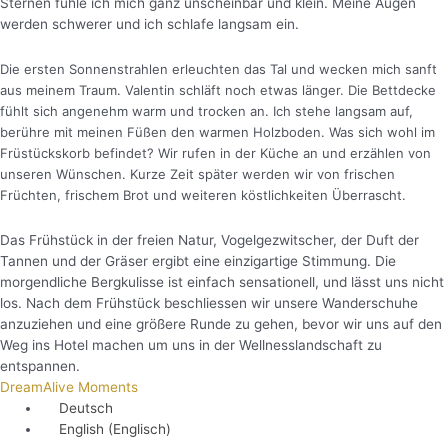
Sternen fühle ich mich ganz unscheinbar und klein. Meine Augen
werden schwerer und ich schlafe langsam ein.
Die ersten Sonnenstrahlen erleuchten das Tal und wecken mich sanft
aus meinem Traum. Valentin schläft noch etwas länger. Die Bettdecke
fühlt sich angenehm warm und trocken an. Ich stehe langsam auf,
berühre mit meinen Füßen den warmen Holzboden. Was sich wohl im
Früstückskorb befindet? Wir rufen in der Küche an und erzählen von
unseren Wünschen. Kurze Zeit später werden wir von frischen
Früchten, frischem Brot und weiteren köstlichkeiten Überrascht.
Das Frühstück in der freien Natur, Vogelgezwitscher, der Duft der
Tannen und der Gräser ergibt eine einzigartige Stimmung. Die
morgendliche Bergkulisse ist einfach sensationell, und lässt uns nicht
los. Nach dem Frühstück beschliessen wir unsere Wanderschuhe
anzuziehen und eine größere Runde zu gehen, bevor wir uns auf den
Weg ins Hotel machen um uns in der Wellnesslandschaft zu
entspannen.
DreamAlive Moments
Deutsch
English
(
Englisch
)