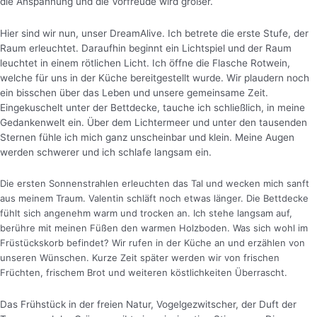
die Anspannung und die Vorfreude wird größer.
Hier sind wir nun, unser DreamAlive. Ich betrete die erste Stufe, der
Raum erleuchtet. Daraufhin beginnt ein Lichtspiel und der Raum
leuchtet in einem rötlichen Licht.
Ich öffne die Flasche Rotwein,
welche für uns in der Küche bereitgestellt wurde. Wir plaudern noch
ein bisschen über das Leben und unsere gemeinsame Zeit.
Eingekuschelt unter der Bettdecke, tauche ich schließlich, in meine
Gedankenwelt ein. Über dem Lichtermeer und unter den tausenden
Sternen fühle ich mich ganz unscheinbar und klein. Meine Augen
werden schwerer und ich schlafe langsam ein.
Die ersten Sonnenstrahlen erleuchten das Tal und wecken mich sanft
aus meinem Traum. Valentin schläft noch etwas länger. Die Bettdecke
fühlt sich angenehm warm und trocken an. Ich stehe langsam auf,
berühre mit meinen Füßen den warmen Holzboden. Was sich wohl im
Früstückskorb befindet? Wir rufen in der Küche an und erzählen von
unseren Wünschen. Kurze Zeit später werden wir von frischen
Früchten, frischem Brot und weiteren köstlichkeiten Überrascht.
Das Frühstück in der freien Natur, Vogelgezwitscher, der Duft der