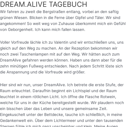
DREAM.ALIVE TAGEBUCH
Wir fahren zu zweit die Bergstraßen entlang, vorbei an den saftig
grünen Wiesen. Blicken in die Ferne über Gipfel und Täler. Wir sind
angekommen! So weit weg von Zuhause überkommt mich ein Gefühl
von Geborgenheit. Ich kann mich fallen lassen.
Voller Vorfreude lächle ich zu Valentin und wir entschließen uns, uns
gleich auf den Weg zu machen. An der Rezeption bekommen wir
noch zwei Taschenlampen mit auf den Weg. Wir hätten auch zum
DreamAlive gefahren werden können. Haben uns dann aber für die
zehn minütigen Fußweg entschieden. Nach jedem Schritt löste sich
die Anspannung und die Vorfreude wird größer.
Hier sind wir nun, unser DreamAlive. Ich betrete die erste Stufe, der
Raum erleuchtet. Daraufhin beginnt ein Lichtspiel und der Raum
leuchtet in einem rötlichen Licht.
Ich öffne die Flasche Rotwein,
welche für uns in der Küche bereitgestellt wurde. Wir plaudern noch
ein bisschen über das Leben und unsere gemeinsame Zeit.
Eingekuschelt unter der Bettdecke, tauche ich schließlich, in meine
Gedankenwelt ein. Über dem Lichtermeer und unter den tausenden
Sternen fühle ich mich ganz unscheinbar und klein. Meine Augen