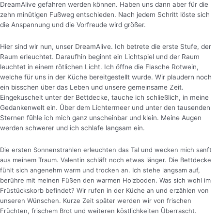
DreamAlive gefahren werden können. Haben uns dann aber für die
zehn minütigen Fußweg entschieden. Nach jedem Schritt löste sich
die Anspannung und die Vorfreude wird größer.
Hier sind wir nun, unser DreamAlive. Ich betrete die erste Stufe, der
Raum erleuchtet. Daraufhin beginnt ein Lichtspiel und der Raum
leuchtet in einem rötlichen Licht.
Ich öffne die Flasche Rotwein,
welche für uns in der Küche bereitgestellt wurde. Wir plaudern noch
ein bisschen über das Leben und unsere gemeinsame Zeit.
Eingekuschelt unter der Bettdecke, tauche ich schließlich, in meine
Gedankenwelt ein. Über dem Lichtermeer und unter den tausenden
Sternen fühle ich mich ganz unscheinbar und klein. Meine Augen
werden schwerer und ich schlafe langsam ein.
Die ersten Sonnenstrahlen erleuchten das Tal und wecken mich sanft
aus meinem Traum. Valentin schläft noch etwas länger. Die Bettdecke
fühlt sich angenehm warm und trocken an. Ich stehe langsam auf,
berühre mit meinen Füßen den warmen Holzboden. Was sich wohl im
Früstückskorb befindet? Wir rufen in der Küche an und erzählen von
unseren Wünschen. Kurze Zeit später werden wir von frischen
Früchten, frischem Brot und weiteren köstlichkeiten Überrascht.