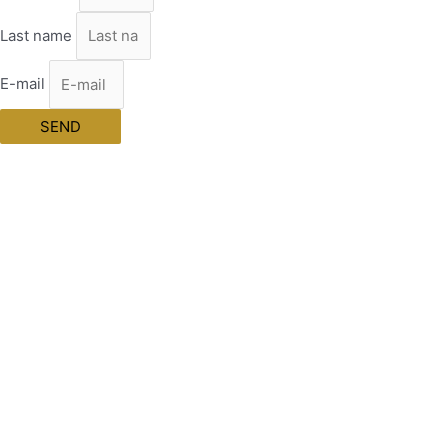
Last name
E-mail
SEND