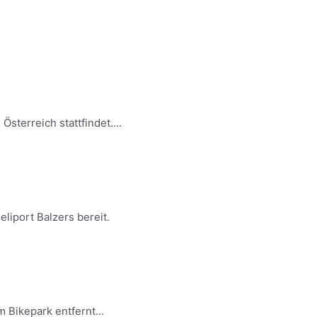
sterreich stattfindet....
liport Balzers bereit.
 Bikepark entfernt...