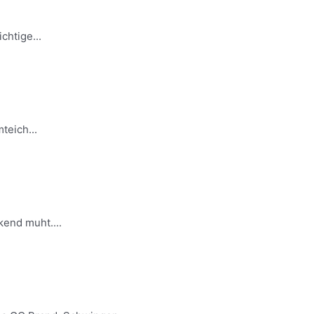
chtige...
teich...
end muht....