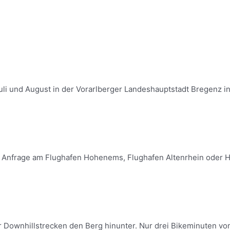
uli und August in der Vorarlberger Landeshauptstadt Bregenz in Ö
uf Anfrage am Flughafen Hohenems, Flughafen Altenrhein oder He
r Downhillstrecken den Berg hinunter. Nur drei Bikeminuten vom