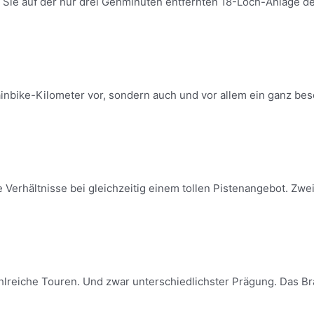
n Sie auf der nur drei Gehminuten entfernten 18-Loch-Anlage d
inbike-Kilometer vor, sondern auch und vor allem ein ganz beso
Verhältnisse bei gleichzeitig einem tollen Pistenangebot. Zwei
lreiche Touren. Und zwar unterschiedlichster Prägung. Das Bran