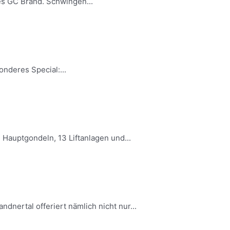
es GC Brand. Schwingen...
nderes Special:...
 Hauptgondeln, 13 Liftanlagen und...
dnertal offeriert nämlich nicht nur...