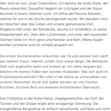
Hier sind wir nun, unser DreamAlive. Ich betrete die erste Stufe, der
Raum erleuchtet. Daraufhin beginnt ein Lichtspiel und der Raum
leuchtet in einem rötlichen Licht.
Ich öffne die Flasche Rotwein,
welche für uns in der Küche bereitgestellt wurde. Wir plaudern noch
ein bisschen über das Leben und unsere gemeinsame Zeit.
Eingekuschelt unter der Bettdecke, tauche ich schließlich, in meine
Gedankenwelt ein. Über dem Lichtermeer und unter den tausenden
Sternen fühle ich mich ganz unscheinbar und klein. Meine Augen
werden schwerer und ich schlafe langsam ein.
Die ersten Sonnenstrahlen erleuchten das Tal und wecken mich sanft
aus meinem Traum. Valentin schläft noch etwas länger. Die Bettdecke
fühlt sich angenehm warm und trocken an. Ich stehe langsam auf,
berühre mit meinen Füßen den warmen Holzboden. Was sich wohl im
Früstückskorb befindet? Wir rufen in der Küche an und erzählen von
unseren Wünschen. Kurze Zeit später werden wir von frischen
Früchten, frischem Brot und weiteren köstlichkeiten Überrascht.
Das Frühstück in der freien Natur, Vogelgezwitscher, der Duft der
Tannen und der Gräser ergibt eine einzigartige Stimmung. Die
morgendliche Bergkulisse ist einfach sensationell, und lässt uns nicht