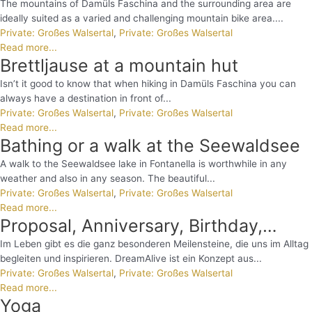
The mountains of Damüls Faschina and the surrounding area are
ideally suited as a varied and challenging mountain bike area....
Private: Großes Walsertal
,
Private: Großes Walsertal
Read more...
Brettljause at a mountain hut
Isn’t it good to know that when hiking in Damüls Faschina you can
always have a destination in front of...
Private: Großes Walsertal
,
Private: Großes Walsertal
Read more...
Bathing or a walk at the Seewaldsee
A walk to the Seewaldsee lake in Fontanella is worthwhile in any
weather and also in any season. The beautiful...
Private: Großes Walsertal
,
Private: Großes Walsertal
Read more...
Proposal, Anniversary, Birthday,…
Im Leben gibt es die ganz besonderen Meilensteine, die uns im Alltag
begleiten und inspirieren. DreamAlive ist ein Konzept aus...
Private: Großes Walsertal
,
Private: Großes Walsertal
Read more...
Yoga