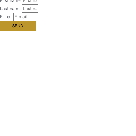
First name
Last name
E-mail
SEND