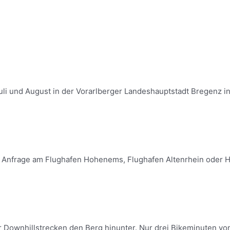
uli und August in der Vorarlberger Landeshauptstadt Bregenz in Ö
uf Anfrage am Flughafen Hohenems, Flughafen Altenrhein oder He
r Downhillstrecken den Berg hinunter. Nur drei Bikeminuten vom