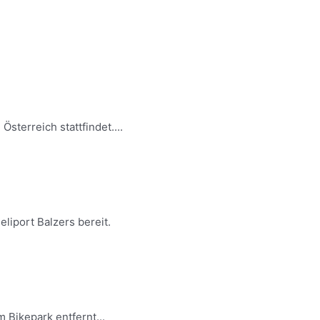
sterreich stattfindet....
liport Balzers bereit.
 Bikepark entfernt...