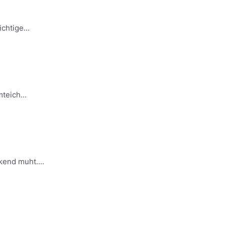
chtige...
teich...
end muht....