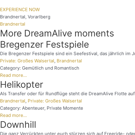
EXPERIENCE NOW
Brandnertal
,
Vorarlberg
Brandnertal
More DreamAlive moments
Bregenzer Festspiele
Die Bregenzer Festspiele sind ein Seefestival, das jährlich im J
Private: Großes Walsertal
,
Brandnertal
Category:
Gemütlich und Romantisch
Read more...
Helikopter
Als Transfer oder für Rundflüge steht die DreamAlive Flotte a
Brandnertal
,
Private: Großes Walsertal
Category:
Abenteuer
,
Private Momente
Read more...
Downhill
Die ganz Verrückten unter euch stürzen sich auf Freeride- ode