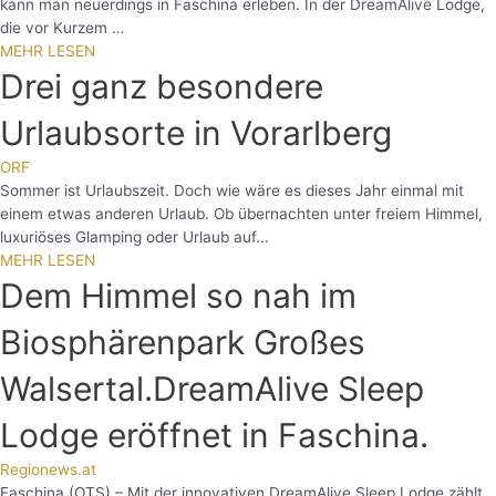
kann man neuerdings in Faschina erleben. In der DreamAlive Lodge,
die vor Kurzem …
MEHR LESEN
Drei ganz besondere
Urlaubsorte in Vorarlberg
ORF
Sommer ist Urlaubszeit. Doch wie wäre es dieses Jahr einmal mit
einem etwas anderen Urlaub. Ob übernachten unter freiem Himmel,
luxuriöses Glamping oder Urlaub auf...
MEHR LESEN
Dem Himmel so nah im
Biosphärenpark Großes
Walsertal.DreamAlive Sleep
Lodge eröffnet in Faschina.
Regionews.at
Faschina (OTS) – Mit der innovativen DreamAlive Sleep Lodge zählt