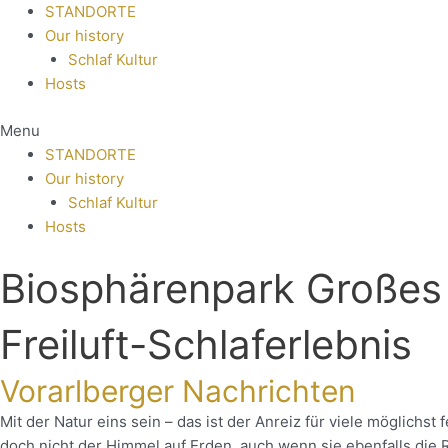
STANDORTE
Our history
Schlaf Kultur
Hosts
Menu
STANDORTE
Our history
Schlaf Kultur
Hosts
Biosphärenpark Großes
Freiluft-Schlaferlebnis
Vorarlberger Nachrichten
Mit der Natur eins sein – das ist der Anreiz für viele möglichs
doch nicht der Himmel auf Erden, auch wenn sie ebenfalls die 