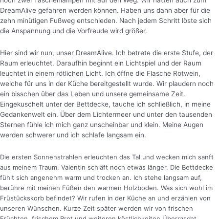
noch zwei Taschenlampen mit auf den Weg. Wir hätten auch zum
DreamAlive gefahren werden können. Haben uns dann aber für die
zehn minütigen Fußweg entschieden. Nach jedem Schritt löste sich
die Anspannung und die Vorfreude wird größer.
Hier sind wir nun, unser DreamAlive. Ich betrete die erste Stufe, der
Raum erleuchtet. Daraufhin beginnt ein Lichtspiel und der Raum
leuchtet in einem rötlichen Licht.
Ich öffne die Flasche Rotwein,
welche für uns in der Küche bereitgestellt wurde. Wir plaudern noch
ein bisschen über das Leben und unsere gemeinsame Zeit.
Eingekuschelt unter der Bettdecke, tauche ich schließlich, in meine
Gedankenwelt ein. Über dem Lichtermeer und unter den tausenden
Sternen fühle ich mich ganz unscheinbar und klein. Meine Augen
werden schwerer und ich schlafe langsam ein.
Die ersten Sonnenstrahlen erleuchten das Tal und wecken mich sanft
aus meinem Traum. Valentin schläft noch etwas länger. Die Bettdecke
fühlt sich angenehm warm und trocken an. Ich stehe langsam auf,
berühre mit meinen Füßen den warmen Holzboden. Was sich wohl im
Früstückskorb befindet? Wir rufen in der Küche an und erzählen von
unseren Wünschen. Kurze Zeit später werden wir von frischen
Früchten, frischem Brot und weiteren köstlichkeiten Überrascht.