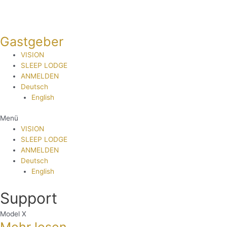
Zum
Inhalt
springen
Gastgeber
VISION
SLEEP LODGE
ANMELDEN
Deutsch
English
Menü
VISION
SLEEP LODGE
ANMELDEN
Deutsch
English
Support
Model X
Mehr lesen