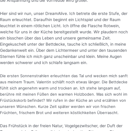
die Anspannung und die Vorfreude wird größer.
Hier sind wir nun, unser DreamAlive. Ich betrete die erste Stufe, der
Raum erleuchtet. Daraufhin beginnt ein Lichtspiel und der Raum
leuchtet in einem rötlichen Licht.
Ich öffne die Flasche Rotwein,
welche für uns in der Küche bereitgestellt wurde. Wir plaudern noch
ein bisschen über das Leben und unsere gemeinsame Zeit.
Eingekuschelt unter der Bettdecke, tauche ich schließlich, in meine
Gedankenwelt ein. Über dem Lichtermeer und unter den tausenden
Sternen fühle ich mich ganz unscheinbar und klein. Meine Augen
werden schwerer und ich schlafe langsam ein.
Die ersten Sonnenstrahlen erleuchten das Tal und wecken mich sanft
aus meinem Traum. Valentin schläft noch etwas länger. Die Bettdecke
fühlt sich angenehm warm und trocken an. Ich stehe langsam auf,
berühre mit meinen Füßen den warmen Holzboden. Was sich wohl im
Früstückskorb befindet? Wir rufen in der Küche an und erzählen von
unseren Wünschen. Kurze Zeit später werden wir von frischen
Früchten, frischem Brot und weiteren köstlichkeiten Überrascht.
Das Frühstück in der freien Natur, Vogelgezwitscher, der Duft der