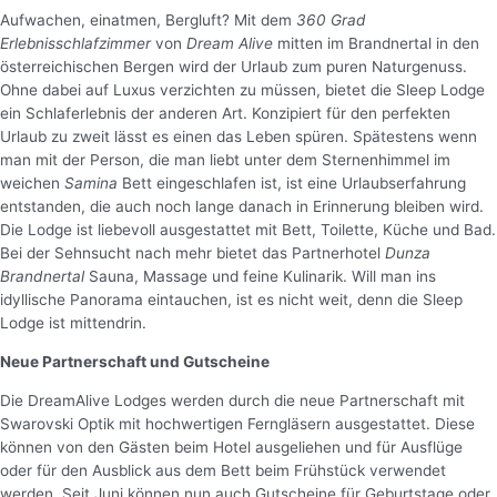
Aufwachen, einatmen, Bergluft? Mit dem
360 Grad
Erlebnisschlafzimmer
von
Dream Alive
mitten im Brandnertal in den
österreichischen Bergen wird der Urlaub zum puren Naturgenuss.
Ohne dabei auf Luxus verzichten zu müssen, bietet die Sleep Lodge
ein Schlaferlebnis der anderen Art. Konzipiert für den perfekten
Urlaub zu zweit lässt es einen das Leben spüren. Spätestens wenn
man mit der Person, die man liebt unter dem Sternenhimmel im
weichen
Samina
Bett eingeschlafen ist, ist eine Urlaubserfahrung
entstanden, die auch noch lange danach in Erinnerung bleiben wird.
Die Lodge ist liebevoll ausgestattet mit Bett, Toilette, Küche und Bad.
Bei der Sehnsucht nach mehr bietet das Partnerhotel
Dunza
Brandnertal
Sauna, Massage und feine Kulinarik. Will man ins
idyllische Panorama eintauchen, ist es nicht weit, denn die Sleep
Lodge ist mittendrin.
Neue Partnerschaft und Gutscheine
Die DreamAlive Lodges werden durch die neue Partnerschaft mit
Swarovski Optik mit hochwertigen Ferngläsern ausgestattet. Diese
können von den Gästen beim Hotel ausgeliehen und für Ausflüge
oder für den Ausblick aus dem Bett beim Frühstück verwendet
werden. Seit Juni können nun auch Gutscheine für Geburtstage oder