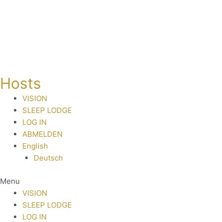
Skip
to
content
Hosts
VISION
SLEEP LODGE
LOG IN
ABMELDEN
English
Deutsch
Menu
VISION
SLEEP LODGE
LOG IN