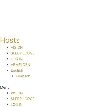
Skip
to
content
Hosts
VISION
SLEEP LODGE
LOG IN
ABMELDEN
English
Deutsch
Menu
VISION
SLEEP LODGE
LOG IN