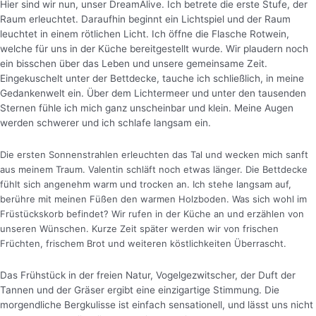
Hier sind wir nun, unser DreamAlive. Ich betrete die erste Stufe, der
Raum erleuchtet. Daraufhin beginnt ein Lichtspiel und der Raum
leuchtet in einem rötlichen Licht.
Ich öffne die Flasche Rotwein,
welche für uns in der Küche bereitgestellt wurde. Wir plaudern noch
ein bisschen über das Leben und unsere gemeinsame Zeit.
Eingekuschelt unter der Bettdecke, tauche ich schließlich, in meine
Gedankenwelt ein. Über dem Lichtermeer und unter den tausenden
Sternen fühle ich mich ganz unscheinbar und klein. Meine Augen
werden schwerer und ich schlafe langsam ein.
Die ersten Sonnenstrahlen erleuchten das Tal und wecken mich sanft
aus meinem Traum. Valentin schläft noch etwas länger. Die Bettdecke
fühlt sich angenehm warm und trocken an. Ich stehe langsam auf,
berühre mit meinen Füßen den warmen Holzboden. Was sich wohl im
Früstückskorb befindet? Wir rufen in der Küche an und erzählen von
unseren Wünschen. Kurze Zeit später werden wir von frischen
Früchten, frischem Brot und weiteren köstlichkeiten Überrascht.
Das Frühstück in der freien Natur, Vogelgezwitscher, der Duft der
Tannen und der Gräser ergibt eine einzigartige Stimmung. Die
morgendliche Bergkulisse ist einfach sensationell, und lässt uns nicht